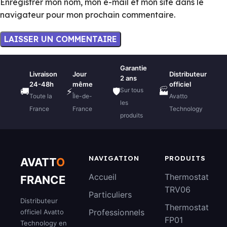
Enregistrer mon nom, mon e-mail et mon site dans le
navigateur pour mon prochain commentaire.
Garantie
Livraison
Jour
Distributeur
2 ans
24-48h
même
officiel
Sur tous
🚚
⚡
🛡️
🏭
Toute la
Île-de-
Avatto
les
France
France
Technology
produits
NAVIGATION
PRODUITS
AVATT
O
Accueil
Thermostat
FRANCE
TRV06
Particuliers
Distributeur
Thermostat
Professionnels
officiel Avatto
FP01
Technology en