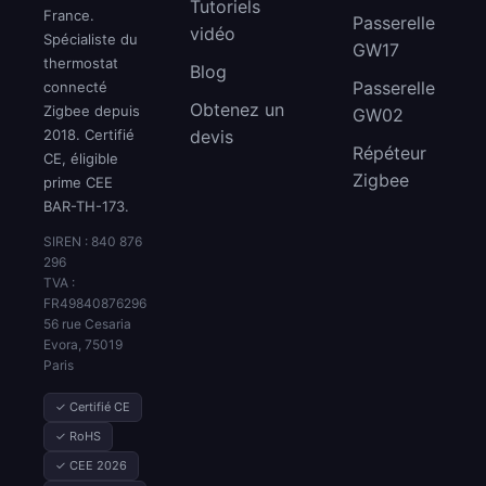
Tutoriels
France.
Passerelle
vidéo
Spécialiste du
GW17
thermostat
Blog
Passerelle
connecté
Obtenez un
Zigbee depuis
GW02
2018. Certifié
devis
Répéteur
CE, éligible
Zigbee
prime CEE
BAR-TH-173.
SIREN : 840 876
296
TVA :
FR49840876296
56 rue Cesaria
Evora, 75019
Paris
✓ Certifié CE
✓ RoHS
✓ CEE 2026