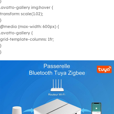
}
.avatto-gallery img:hover {
transform: scale(1.02);
}
@media (max-width: 600px) {
.avatto-gallery {
grid-template-columns: 1fr;
}
}