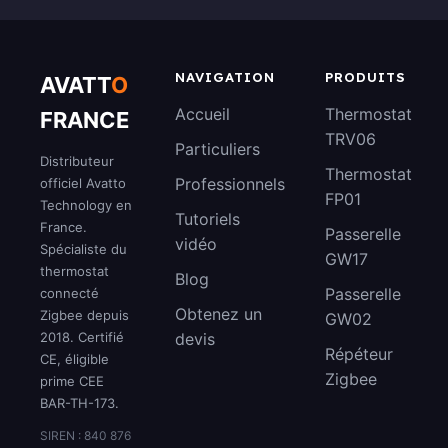
NAVIGATION
PRODUITS
AVATT
O
Accueil
Thermostat
FRANCE
TRV06
Particuliers
Distributeur
Thermostat
Professionnels
officiel Avatto
FP01
Technology en
Tutoriels
France.
Passerelle
vidéo
Spécialiste du
GW17
thermostat
Blog
Passerelle
connecté
Obtenez un
Zigbee depuis
GW02
2018. Certifié
devis
Répéteur
CE, éligible
Zigbee
prime CEE
BAR-TH-173.
SIREN : 840 876