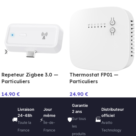
Repeteur Zigbee 3.0 —
Thermostat FP01 —
Particuliers
Particuliers
14.90
€
24.90
€
Garantie
Livraison
Jour
Distributeur
2 ans
24-48h
même
officiel
Sur tous
🚚
⚡
🛡️
🏭
Toute la
Île-de-
Avatto
les
France
France
Technology
produits