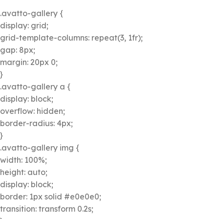
.avatto-gallery {
display: grid;
grid-template-columns: repeat(3, 1fr);
gap: 8px;
margin: 20px 0;
}
.avatto-gallery a {
display: block;
overflow: hidden;
border-radius: 4px;
}
.avatto-gallery img {
width: 100%;
height: auto;
display: block;
border: 1px solid #e0e0e0;
transition: transform 0.2s;